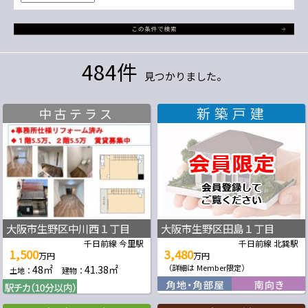
484件
見つかりました。
中古テラス
大阪市生野区中川西１丁目
大阪市生野区田島１丁目
千日前線 今里駅
千日前線 北巽駅
1,500
3,480
万円
万円
48㎡
41.38㎡
（詳細は Member限定）
土地：
建物：