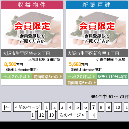
大阪市生野区林寺３丁目
大阪市生野区新今里１丁目
大阪環状線 寺田町駅
近鉄奈良線 今里駅
8,500
5,680
万円
万円
（詳細は Member限定）
（詳細は Member限定）
484
件中
61
～
70
件
|←
< 前のページ
1
2
3
4
5
6
7
8
9
10
1
1
12
13
次のページ >
→|