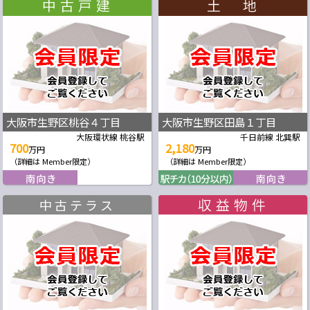
大阪市生野区桃谷４丁目
大阪市生野区田島１丁目
大阪環状線 桃谷駅
千日前線 北巽駅
700
2,180
万円
万円
（詳細は Member限定）
（詳細は Member限定）
中古テラス