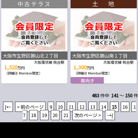
中古テラス
大阪市生野区勝山北２丁目
大阪市生野区勝山南１丁目
大阪環状線 桃谷駅
大阪環状線 桃谷駅
1,520
1,300
万円
万円
（詳細は Member限定）
（詳細は Member限定）
483
件中
141
～
150
件
|←
< 前のページ
9
10
11
12
13
14
15
16
1
7
18
19
20
21
次のページ >
→|