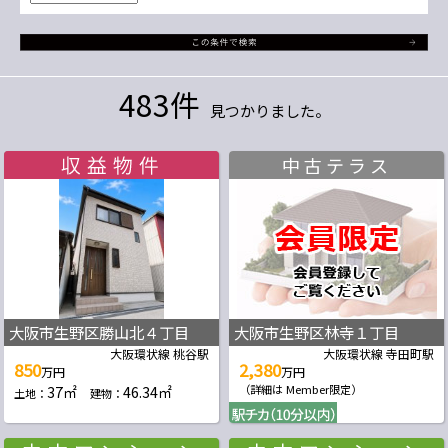
483件
見つかりました。
中古テラス
大阪市生野区勝山北４丁目
大阪市生野区林寺１丁目
大阪環状線 桃谷駅
大阪環状線 寺田町駅
850
2,380
万円
万円
37㎡
46.34㎡
（詳細は Member限定）
土地：
建物：